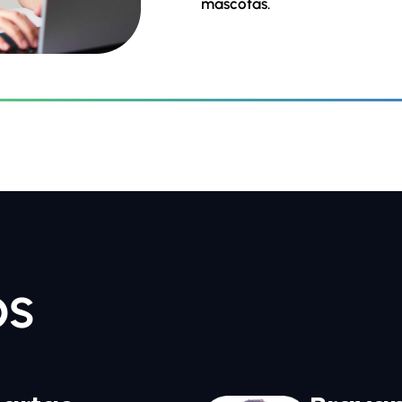
mascotas.
os