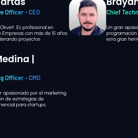
artas
Braya
e Officer - CEO
Chief Techn
o Okvet!. Es profesional en
Un gran apasio
e Empresas con más de 15 años
programación. 
iderando proyectos
esta gran her
Medina |
g Officer - CMO
 apasionado por el marketing
ción de estrategias de
encial para startups.